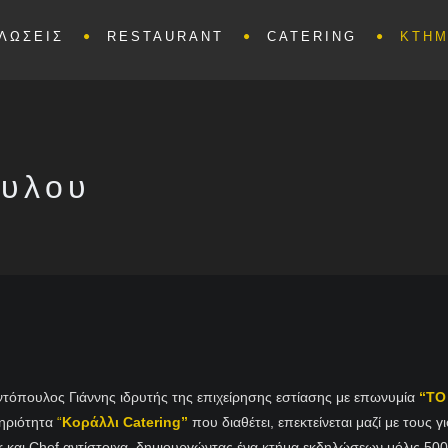
ΛΩΣΕΙΣ
RESTAURANT
CATERING
ΚΤΗΜ
ουλου
τόπουλος Γιάννης ιδρυτής της επιχείρησης εστίασης με επωνυμία
“ΤΟ
τηριότητα
“
Κοράλλι Catering”
που διαθέτει, επεκτείνεται μαζί με τους 
 και Chef αντίστοιχα, δημιουργώντας ένα κτήμα εκδηλώσεων μόλις 50