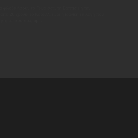
να φιλοξενήσουν το Γάμο σας, τη Βάπτιση ή την
πό 20 χρόνια το Κοράλλι είναι η ιδανική επιλογή που
ηση σε προσιτές τιμές.