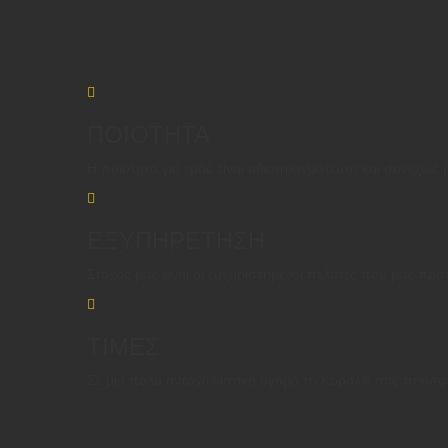
ΠΟΙΟΤΗΤΑ
Η ποιότητα για εμάς είναι αδιαπραγμάτευτη και συνεχώς
ΕΞΥΠΗΡΕΤΗΣΗ
Στόχος μας είναι οι ευχαριστημένοι πελάτες που μας προτ
ΤΙΜΕΣ
Σε μια πολύ ανταγωνιστική αγορά το Κοράλλι σας προσφέ