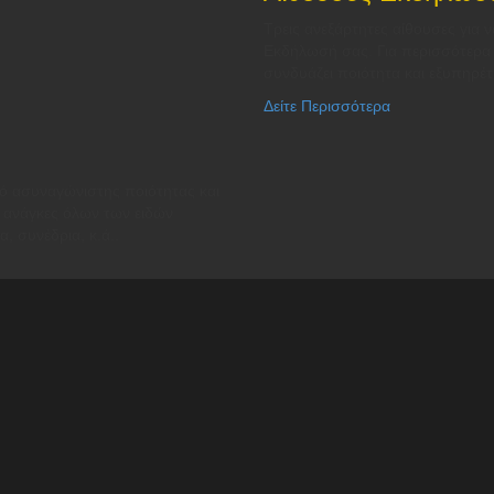
Τρεις ανεξάρτητες αίθουσες για 
Εκδήλωσή σας. Για περισσότερα α
συνδυάζει ποιότητα και εξυπηρέτ
Δείτε Περισσότερα
μό ασυναγώνιστης ποιότητας και
 ανάγκες όλων των ειδών
, συνέδρια, κ.ά..