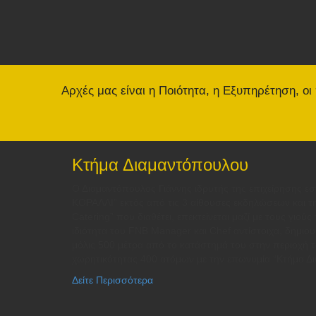
Αρχές μας είναι η Ποιότητα, η Εξυπηρέτηση, οι
Κτήμα Διαμαντόπουλου
Ο Διαμαντόπουλος Γιάννης ιδρυτής της επιχείρησης ε
ΚΟΡΑΛΛΙ” εκτός από τις 3 αίθουσες εκδηλώσεων και τη
Catering” που διαθέτει, επεκτείνεται μαζί με τους γιού
ιδιότητα του FNB Manager και Chef αντίστοιχα, δημι
μόλις 500 μέτρα από το κατάστημά του στην περιοχή 
χωρητικότητας 400 ατόμων με την επωνυμία “Κτήμα Δ
Δείτε Περισσότερα