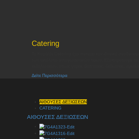
Catering
Το Κοράλλι Catering έχει πετύχει τον ιδανικό συνδυασ
των απόλυτα ανταγωνιστικών τιμών. Εξυπηρετούμε τις
εκδηλώσεων, όπως γάμοι, βαπτίσεις, δεξιώσεις, εγκαίνια
Δείτε Περισσότερα
ΑΙΘΟΥΣΕΣ ΔΕΞΙΩΣΕΩΝ
CATERING
ΑΙΘΟΥΣΕΣ ΔΕΞΙΩΣΕΩΝ