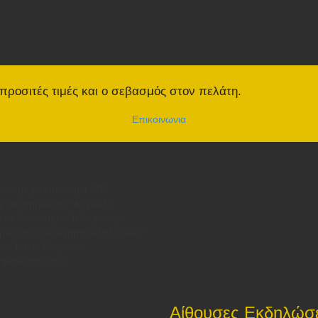
 προσιτές τιμές και ο σεβασμός στον πελάτη.
Επικοινωνια
στίασης με επωνυμία “ΤΟ
 διαστηριότητα “Κοράλλι
ς του Θανάση και Ηλία με την
ουργώντας ένα κτήμα εκδηλώσεων
των Κάτω Συχαινών,
ιαμαντόπουλου”.
Αίθουσες Εκδηλώσ